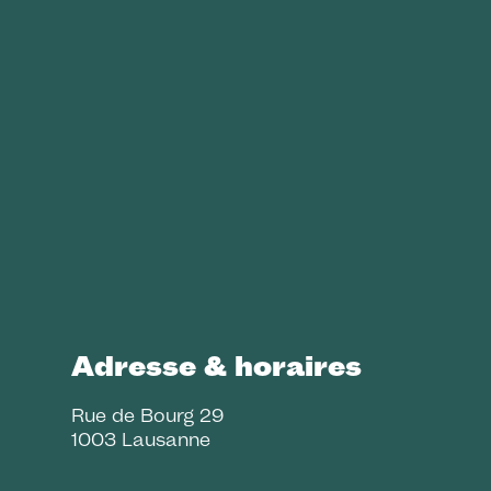
Lire la suite
« Previous
1
2
3
4
5
6
Next »
Adresse & horaires
Rue de Bourg 29
1003 Lausanne