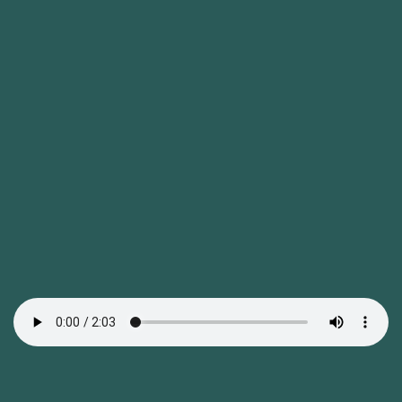
L’Appart propose une cuisine libre et responsable,
ouverte à quiconque a le goût de la découverte et
du vivre ensemble.
À travers ce lieu, nous cherchons à valoriser les
artisanes et artisans qui travaillent en harmonie
avec la Nature et ses saisons.
Une cuisine gastronomique moderne, spontanée
et centrée sur le produit.