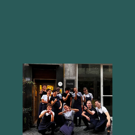
Maxime
Séverin
Stanley
Victoria