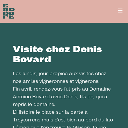
Aller
L’Appart
au
-
Restaurant
contenu
gastronomique
et
décomplexé
Visite chez Denis
à
Bovard
Lausanne
Les lundis, jour propice aux visites chez
nos ami.es vigneronnes et vignerons.
Fin avril, rendez-vous fut pris au
Domaine
Antoine Bovard
avec Denis, fils de, qui a
repris le domaine.
L’Histoire le place sur la carte à
Treytorrens
mais c’est bien au bord du lac
Léman que l’on trouve la Maison Jaune,