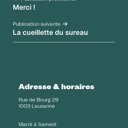
Navigation
Merci !
de
l’article
Publication suivante
La cueillette du sureau
Adresse & horaires
Rue de Bourg 29
1003 Lausanne
Mardi à Samedi