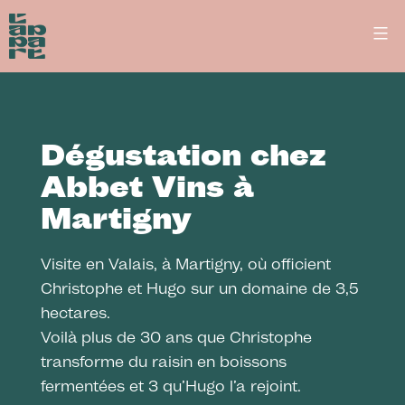
Aller
L’Appart
au
-
Restaurant
contenu
gastronomique
et
décomplexé
Dégustation chez
à
Abbet Vins à
Lausanne
Martigny
Visite en Valais, à Martigny, où officient
Christophe et Hugo
sur un domaine de 3,5
hectares.
Voilà plus de 30 ans que Christophe
transforme du raisin en boissons
fermentées et 3 qu’Hugo l’a rejoint.